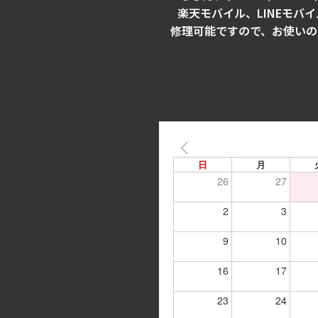
楽天モバイル、LINEモバ
修理可能ですので、お使いのiPh
日
月
26
27
2
3
9
10
16
17
23
24