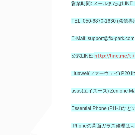
営業時間: メールまたはLIN
TEL: 050-6870-1630 (発
E-Mail: support@fix-park.com
http://line.me/t
公式LINE:
Huawei(ファーウェイ) P20 lit
asus(エイスース) Zenfone Ma
Essential Phone (PH-1)など
iPhoneの背面ガラス修理は