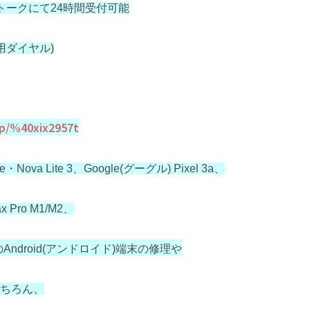
Eトークにて24時間受付可能
信専用ダイヤル)
i/p/%40xix2957t
e・Nova Lite 3、Google(グーグル) Pixel 3a、
x Pro M1/M2、
の
Android(アンドロイド)端末の修理や
もちろん、