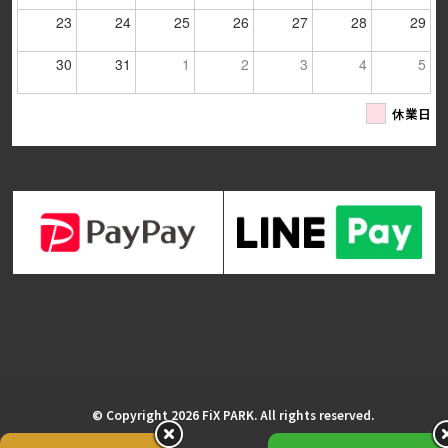
23
24
25
26
27
28
29
30
31
1
2
3
4
5
休業日
© Copyright 2026 FiX PARK. All rights reserved.