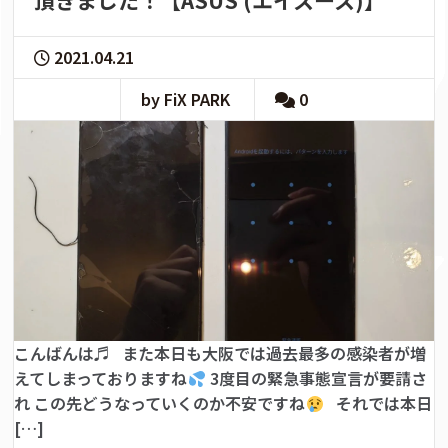
頂きました！【ASUS (エイスース)】
2021.04.21
by FiX PARK
0
こんばんは♬ また本日も大阪では過去最多の感染者が増
えてしまっておりますね
3度目の緊急事態宣言が要請さ
れ この先どうなっていくのか不安ですね
それでは本日
[…]