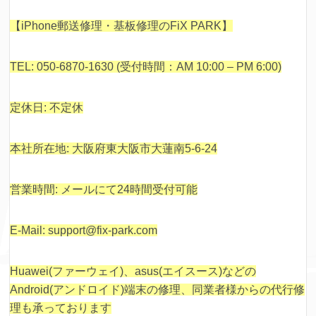
【iPhone郵送修理・基板修理のFiX PARK】
TEL: 050-6870-1630 (受付時間：AM 10:00 – PM 6:00)
定休日: 不定休
本社所在地: 大阪府東大阪市大蓮南5-6-24
営業時間: メールにて24時間受付可能
E-Mail: support@fix-park.com
Huawei(ファーウェイ)、asus(エイスース)などの
Android(アンドロイド)端末の修理、同業者様からの代行修
理も承っております