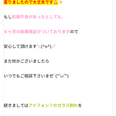
直りましたので大丈夫です
もし
初期不良があったとしても、
６ヶ月の長期保証がついております
ので
安心して頂けます＼(^o^)／
また何かございましたら
いつでもご相談下さいませﾟ(*’ω’*)
続きましては
アイフォン７のガラス割れ
を