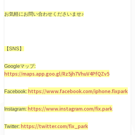
お気軽にお問い合わせくださいませ♪
【SNS】
Googleマップ:
https://maps.app.goo.gl/Rz5jh7VhuV4PfQZv5
https://www.facebook.com/iphone.fixpark
Facebook:
https://www.instagram.com/fix.park
Instagram:
https://twitter.com/fix_park
Twitter: