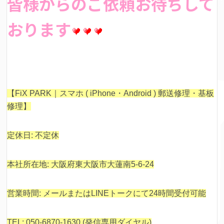
皆様からのご依頼お待ちして
おります
【FiX PARK｜スマホ ( iPhone・Android ) 郵送修理・基板
修理】
定休日: 不定休
本社所在地: 大阪府東大阪市大蓮南5-6-24
営業時間: メールまたはLINEトークにて24時間受付可能
TEL: 050-6870-1630 (発信専用ダイヤル)