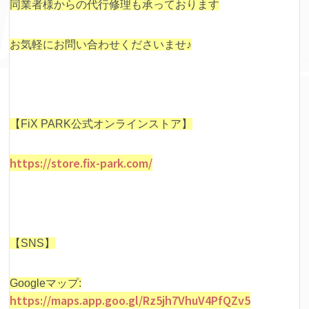
同業者様からの代行修理も承っております
お気軽にお問い合わせくださいませ♪
【FiX PARK公式オンラインストア】
https://store.fix-park.com/
【SNS】
Googleマップ:
https://maps.app.goo.gl/Rz5jh7VhuV4PfQZv5