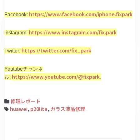
https://www.facebook.com/iphone.fixpark
Facebook:
https://www.instagram.com/fix.park
Instagram:
https://twitter.com/fix_park
Twitter:
Youtubeチャンネ
https://www.youtube.com/@fixpark.
ル:
修理レポート
huawei
,
p20lite
,
ガラス液晶修理