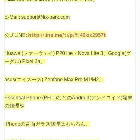
E-Mail: support@fix-park.com
http://line.me/ti/p/%40xix2957t
公式LINE:
Huawei(ファーウェイ) P20 lite・Nova Lite 3、Google(グ
ーグル) Pixel 3a、
asus(エイスース) Zenfone Max Pro M1/M2、
Essential Phone (PH-1)などの
Android(アンドロイド)端末
の修理や
iPhoneの背面ガラス修理はもちろん、