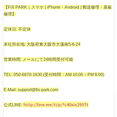
【FiX PARK｜スマホ ( iPhone・Android ) 郵送修理・基板
修理】
定休日: 不定休
本社所在地: 大阪府東大阪市大蓮南5-6-24
営業時間: メールにて24時間受付可能
TEL: 050-6870-1630 (受付時間：AM 10:00 – PM 6:00)
E-Mail: support@fix-park.com
http://line.me/ti/p/%40xix2957t
公式LINE: