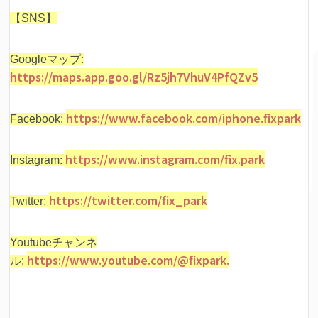
【SNS】
Googleマップ:
https://maps.app.goo.gl/Rz5jh7VhuV4PfQZv5
https://www.facebook.com/iphone.fixpark
Facebook:
https://www.instagram.com/fix.park
Instagram:
https://twitter.com/fix_park
Twitter:
Youtubeチャンネ
https://www.youtube.com/@fixpark.
ル: