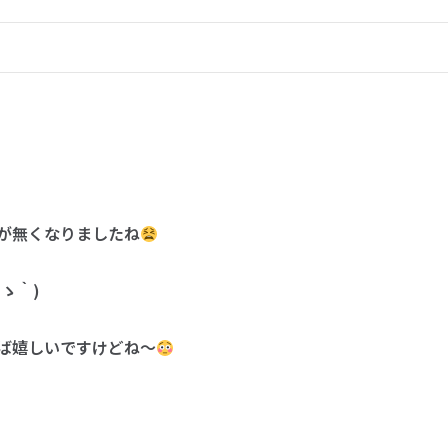
が無くなりましたね
_ゝ｀)
ば嬉しいですけどね～