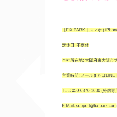
【FiX PARK｜スマホ ( iPh
定休日: 不定休
本社所在地: 大阪府東大阪市大蓮
営業時間: メールまたはLIN
TEL: 050-6870-1630 (発
E-Mail: support@fix-park.com