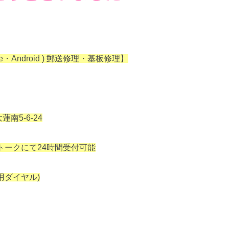
one・Android ) 郵送修理・基板修理】
南5-6-24
Eトークにて24時間受付可能
信専用ダイヤル)