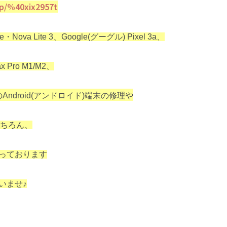
i/p/%40xix2957t
e・Nova Lite 3、Google(グーグル) Pixel 3a、
x Pro M1/M2、
の
Android(アンドロイド)端末の修理や
もちろん、
っております
いませ♪