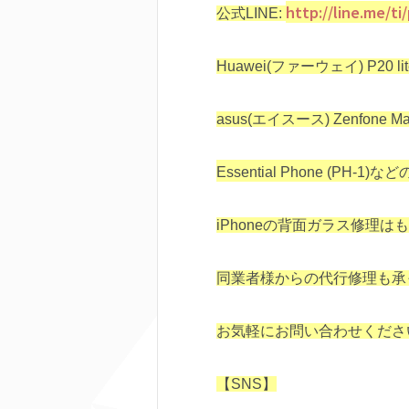
http://line.me/t
公式LINE:
Huawei(ファーウェイ) P20 lit
asus(エイスース) Zenfone Ma
Essential Phone (PH-1)など
iPhoneの背面ガラス修理は
同業者様からの代行修理も承
お気軽にお問い合わせくださ
【SNS】