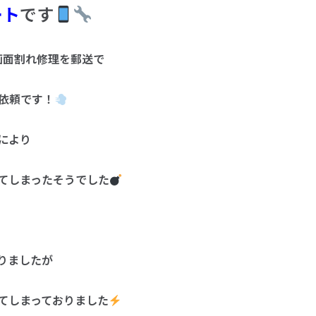
ート
です
-1) の画面割れ修理を郵送で
依頼です！
により
てしまったそうでした
りましたが
てしまっておりました