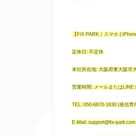
【FiX PARK｜スマホ ( iPh
定休日: 不定休
本社所在地: 大阪府東大阪市大蓮
営業時間: メールまたはLIN
TEL: 050-6870-1630 (発
E-Mail: support@fix-park.com