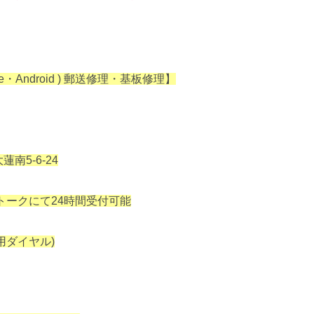
one・Android ) 郵送修理・基板修理】
南5-6-24
Eトークにて24時間受付可能
信専用ダイヤル)