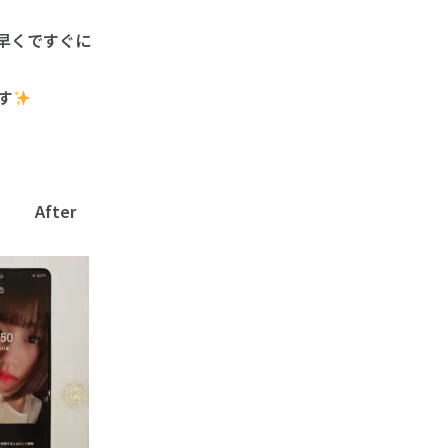
、早くですぐに
す
fter