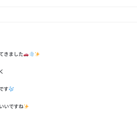
てきました
く
です
いいですね