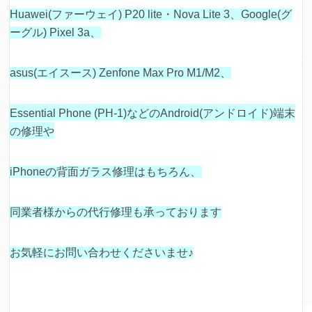
Huawei(ファーウェイ) P20 lite・Nova Lite 3、Google(グ
ーグル) Pixel 3a、
asus(エイスース) Zenfone Max Pro M1/M2、
Essential Phone (PH-1)などの
Android(アンドロイド)端末
の修理や
iPhoneの背面ガラス修理はもちろん、
同業者様からの代行修理も承っております
お気軽にお問い合わせくださいませ♪