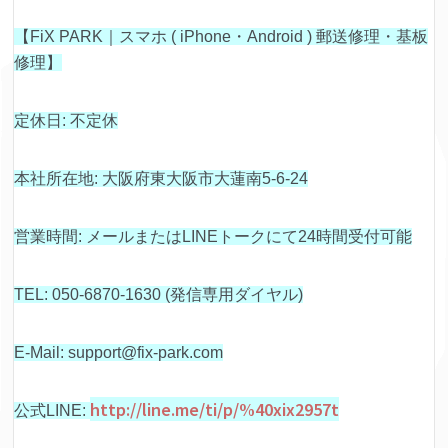
【FiX PARK｜スマホ ( iPhone・Android ) 郵送修理・基板
修理】
定休日: 不定休
本社所在地: 大阪府東大阪市大蓮南5-6-24
営業時間: メールまたはLINEトークにて24時間受付可能
TEL: 050-6870-1630 (発信専用ダイヤル)
E-Mail: support@fix-park.com
http://line.me/ti/p/%40xix2957t
公式LINE: