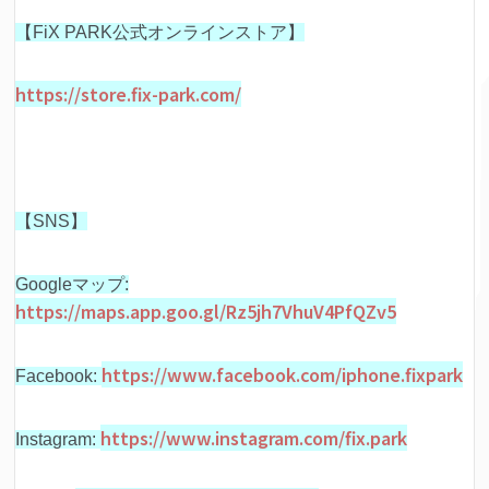
【FiX PARK公式オンラインストア】
https://store.fix-park.com/
【SNS】
Googleマップ:
https://maps.app.goo.gl/Rz5jh7VhuV4PfQZv5
https://www.facebook.com/iphone.fixpark
Facebook:
https://www.instagram.com/fix.park
Instagram: