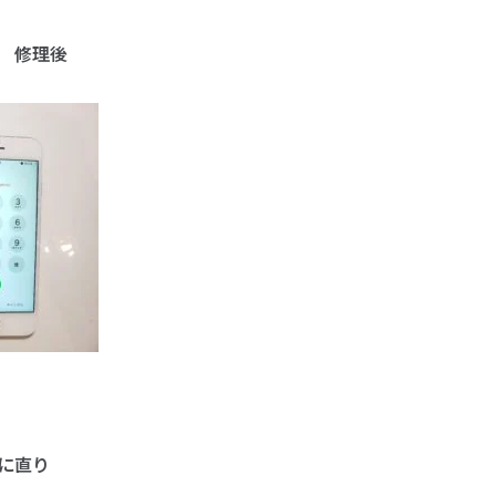
理後
に直り