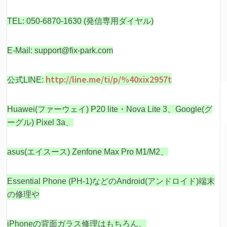
TEL: 050-6870-1630 (発信専用ダイヤル)
E-Mail: support@fix-park.com
http://line.me/ti/p/%40xix2957t
公式LINE:
Huawei(ファーウェイ) P20 lite・Nova Lite 3、Google(グ
ーグル) Pixel 3a、
asus(エイスース) Zenfone Max Pro M1/M2、
Essential Phone (PH-1)などの
Android(アンドロイド)端末
の修理や
iPhoneの背面ガラス修理はもちろん、