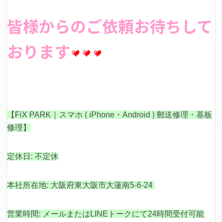
皆様からのご依頼お待ちして
おります
【FiX PARK｜スマホ ( iPhone・Android ) 郵送修理・基板
修理】
定休日: 不定休
本社所在地: 大阪府東大阪市大蓮南5-6-24
営業時間: メールまたはLINEトークにて24時間受付可能