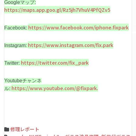
Googleマップ:
https://maps.app.goo.gl/Rz5jh7VhuV4PfQZv5
https://www.facebook.com/iphone.fixpark
Facebook:
https://www.instagram.com/fix.park
Instagram:
https://twitter.com/fix_park
Twitter:
Youtubeチャンネ
https://www.youtube.com/@fixpark.
ル:
修理レポート