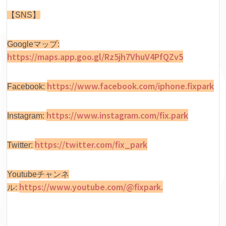
【SNS】
Googleマップ:
https://maps.app.goo.gl/Rz5jh7VhuV4PfQZv5
https://www.facebook.com/iphone.fixpark
Facebook:
https://www.instagram.com/fix.park
Instagram:
https://twitter.com/fix_park
Twitter:
Youtubeチャンネ
https://www.youtube.com/@fixpark.
ル: