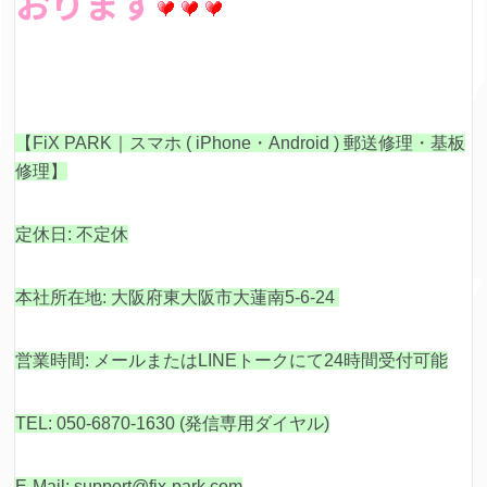
おります
【FiX PARK｜スマホ ( iPhone・Android ) 郵送修理・基板
修理】
定休日: 不定休
本社所在地: 大阪府東大阪市大蓮南5-6-24
営業時間: メールまたはLINEトークにて24時間受付可能
TEL: 050-6870-1630 (発信専用ダイヤル)
E-Mail: support@fix-park.com