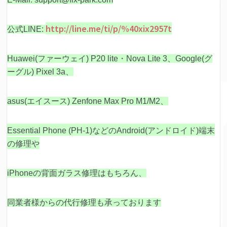
http://line.me/ti/p/%40xix2957t
公式LINE:
Huawei(ファーウェイ) P20 lite・Nova Lite 3、Google(グ
ーグル) Pixel 3a、
asus(エイスース) Zenfone Max Pro M1/M2、
Essential Phone (PH-1)などの
Android(アンドロイド)端末
の修理や
iPhoneの背面ガラス修理はもちろん、
同業者様からの代行修理も承っております