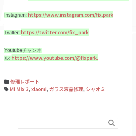
https://www.instagram.com/fix.park
Instagram:
https://twitter.com/fix_park
Twitter:
Youtubeチャンネ
https://www.youtube.com/@fixpark.
ル:
修理レポート
Mi Mix 3
,
xiaomi
,
ガラス液晶修理
,
シャオミ
