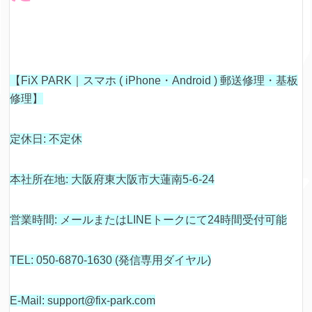
【FiX PARK｜スマホ ( iPhone・Android ) 郵送修理・基板
修理】
定休日: 不定休
本社所在地: 大阪府東大阪市大蓮南5-6-24
営業時間: メールまたはLINEトークにて24時間受付可能
TEL: 050-6870-1630 (発信専用ダイヤル)
E-Mail: support@fix-park.com