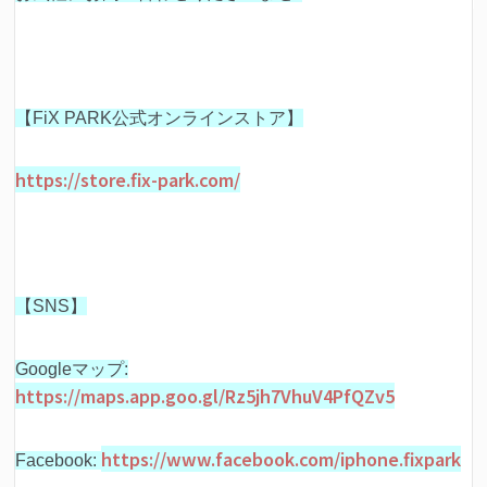
【FiX PARK公式オンラインストア】
https://store.fix-park.com/
【SNS】
Googleマップ:
https://maps.app.goo.gl/Rz5jh7VhuV4PfQZv5
https://www.facebook.com/iphone.fixpark
Facebook: