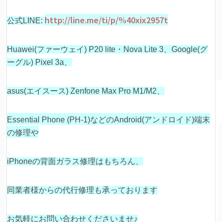
http://line.me/ti/p/%40xix2957t
公式LINE:
Huawei(ファーウェイ) P20 lite・Nova Lite 3、Google(グ
ーグル) Pixel 3a、
asus(エイスース) Zenfone Max Pro M1/M2、
Essential Phone (PH-1)などの
Android(アンドロイド)端末
の修理や
iPhoneの背面ガラス修理はもちろん、
同業者様からの代行修理も承っております
お気軽にお問い合わせくださいませ♪