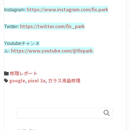
https://www.instagram.com/fix.park
Instagram:
https://twitter.com/fix_park
Twitter:
Youtubeチャンネ
https://www.youtube.com/@fixpark.
ル:
修理レポート
google
,
pixel 3a
,
ガラス液晶修理
