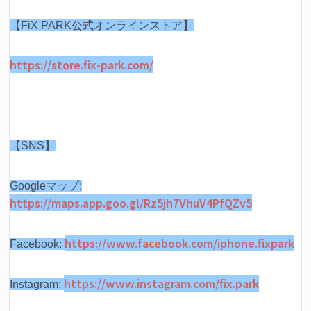
【FiX PARK公式オンラインストア】
https://store.fix-park.com/
【SNS】
Googleマップ:
https://maps.app.goo.gl/Rz5jh7VhuV4PfQZv5
https://www.facebook.com/iphone.fixpark
Facebook:
https://www.instagram.com/fix.park
Instagram: