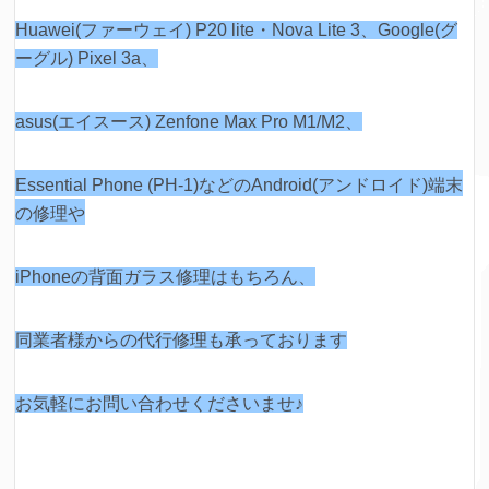
Huawei(ファーウェイ) P20 lite・Nova Lite 3、Google(グ
ーグル) Pixel 3a、
asus(エイスース) Zenfone Max Pro M1/M2、
Essential Phone (PH-1)などの
Android(アンドロイド)端末
の修理や
iPhoneの背面ガラス修理はもちろん、
同業者様からの代行修理も承っております
お気軽にお問い合わせくださいませ♪