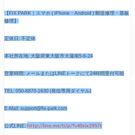
【FiX PARK｜スマホ ( iPhone・Android ) 郵送修理・基板
修理】
定休日: 不定休
本社所在地: 大阪府東大阪市大蓮南5-6-24
営業時間: メールまたはLINEトークにて24時間受付可能
TEL: 050-6870-1630 (発信専用ダイヤル)
E-Mail: support@fix-park.com
http://line.me/ti/p/%40xix2957t
公式LINE: