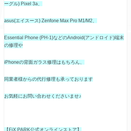
ーグル) Pixel 3a、
asus(エイスース) Zenfone Max Pro M1/M2、
Essential Phone (PH-1)などの
Android(アンドロイド)端末
の修理や
iPhoneの背面ガラス修理はもちろん、
同業者様からの代行修理も承っております
お気軽にお問い合わせくださいませ♪
【FiX PARK公式オンラインストア】