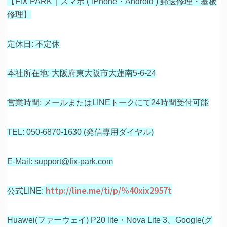
【FiX PARK｜スマホ ( iPhone・Android ) 郵送修理・基板
修理】
定休日: 不定休
本社所在地: 大阪府東大阪市大蓮南5-6-24
営業時間: メールまたはLINEトークにて24時間受付可能
TEL: 050-6870-1630 (発信専用ダイヤル)
E-Mail: support@fix-park.com
http://line.me/ti/p/%40xix2957t
公式LINE:
Huawei(ファーウェイ) P20 lite・Nova Lite 3、Google(グ