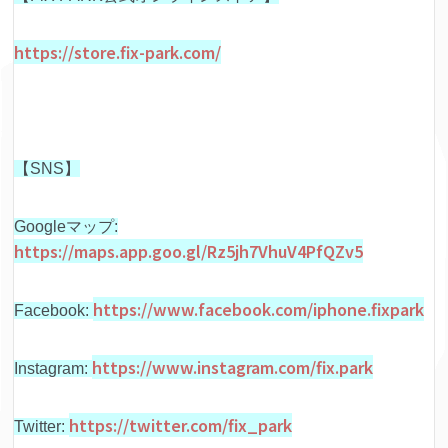
https://store.fix-park.com/
【SNS】
Googleマップ:
https://maps.app.goo.gl/Rz5jh7VhuV4PfQZv5
https://www.facebook.com/iphone.fixpark
Facebook:
https://www.instagram.com/fix.park
Instagram:
https://twitter.com/fix_park
Twitter: