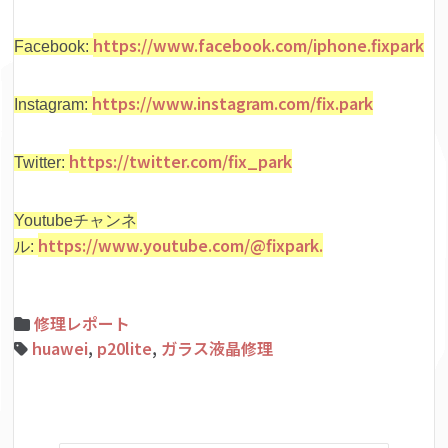
https://www.facebook.com/iphone.fixpark
Facebook:
https://www.instagram.com/fix.park
Instagram:
https://twitter.com/fix_park
Twitter:
Youtubeチャンネ
https://www.youtube.com/@fixpark.
ル:
修理レポート
huawei
,
p20lite
,
ガラス液晶修理