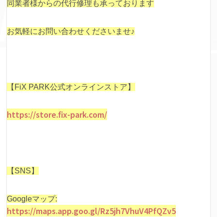
同業者様からの代行修理も承っております
お気軽にお問い合わせくださいませ♪
【FiX PARK公式オンラインストア】
https://store.fix-park.com/
【SNS】
Googleマップ:
https://maps.app.goo.gl/Rz5jh7VhuV4PfQZv5