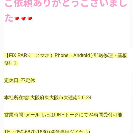
ご依頼ありがとうございまし
た
【FiX PARK｜スマホ ( iPhone・Android ) 郵送修理・基板
修理】
定休日: 不定休
本社所在地: 大阪府東大阪市大蓮南5-6-24
営業時間: メールまたはLINEトークにて24時間受付可能
TEL: 050-6870-1630 (発信専用ダイヤル)