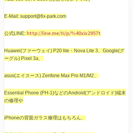
E-Mail: support@fix-park.com
http://line.me/ti/p/%40xix2957t
公式LINE:
Huawei(ファーウェイ) P20 lite・Nova Lite 3、Google(グ
ーグル) Pixel 3a、
asus(エイスース) Zenfone Max Pro M1/M2、
Essential Phone (PH-1)などの
Android(アンドロイド)端末
の修理や
iPhoneの背面ガラス修理はもちろん、