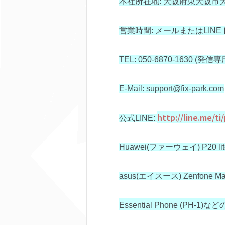
本社所在地: 大阪府東大阪市大蓮
営業時間: メールまたはLIN
TEL: 050-6870-1630 (発
E-Mail: support@fix-park.com
http://line.me/t
公式LINE:
Huawei(ファーウェイ) P20 lit
asus(エイスース) Zenfone Ma
Essential Phone (PH-1)など