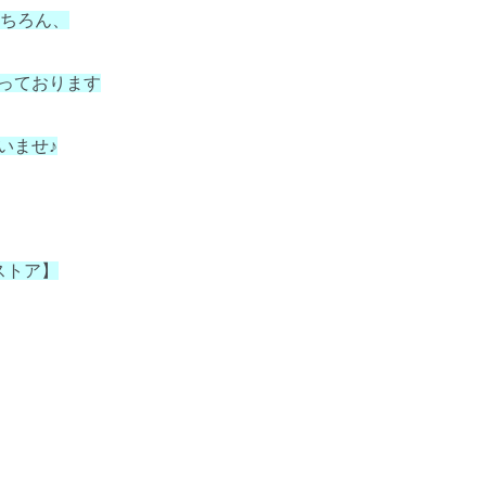
もちろん、
っております
いませ♪
ンストア】