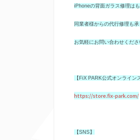
iPhoneの背面ガラス修理は
同業者様からの代行修理も承
お気軽にお問い合わせくださ
【FiX PARK公式オンライ
https://store.fix-park.com/
【SNS】