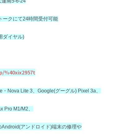
南5-6-24
Eトークにて24時間受付可能
信専用ダイヤル)
i/p/%40xix2957t
e・Nova Lite 3、Google(グーグル) Pixel 3a、
x Pro M1/M2、
の
Android(アンドロイド)端末の修理や