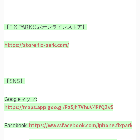
【FiX PARK公式オンラインストア】
https://store.fix-park.com/
【SNS】
Googleマップ:
https://maps.app.goo.gl/Rz5jh7VhuV4PfQZv5
https://www.facebook.com/iphone.fixpark
Facebook: