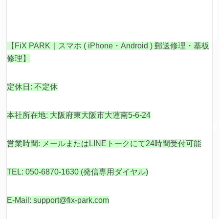
【FiX PARK｜スマホ ( iPhone・Android ) 郵送修理・基板
修理】
定休日: 不定休
本社所在地: 大阪府東大阪市大蓮南5-6-24
営業時間: メールまたはLINEトークにて24時間受付可能
TEL: 050-6870-1630 (発信専用ダイヤル)
E-Mail: support@fix-park.com