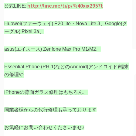
http://line.me/ti/p/%40xix2957t
公式LINE:
Huawei(ファーウェイ) P20 lite・Nova Lite 3、Google(グ
ーグル) Pixel 3a、
asus(エイスース) Zenfone Max Pro M1/M2、
Essential Phone (PH-1)などの
Android(アンドロイド)端末
の修理や
iPhoneの背面ガラス修理はもちろん、
同業者様からの代行修理も承っております
お気軽にお問い合わせくださいませ♪