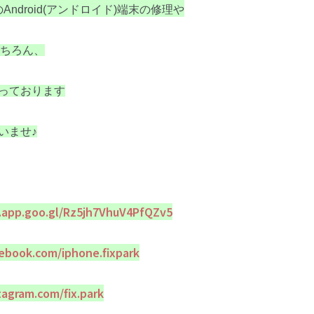
の
Android(アンドロイド)端末の修理や
もちろん、
っております
いませ♪
.app.goo.gl/Rz5jh7VhuV4PfQZv5
ebook.com/iphone.fixpark
agram.com/fix.park