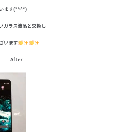
す(*^^*)
いガラス液晶と交換し
ざいます
fter