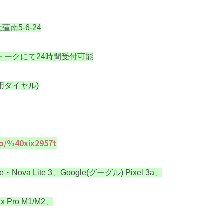
南5-6-24
Eトークにて24時間受付可能
信専用ダイヤル)
i/p/%40xix2957t
e・Nova Lite 3、Google(グーグル) Pixel 3a、
x Pro M1/M2、