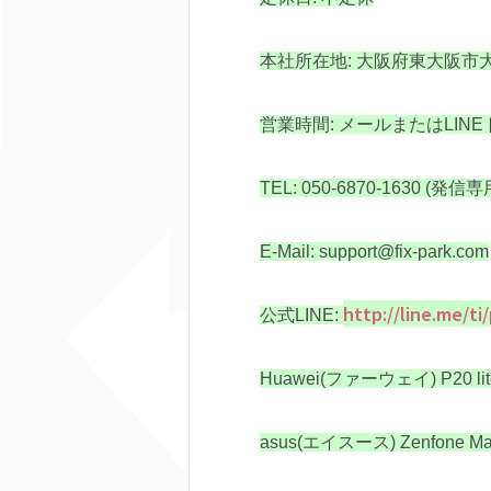
本社所在地: 大阪府東大阪市大蓮
営業時間: メールまたはLIN
TEL: 050-6870-1630 (発
E-Mail: support@fix-park.com
http://line.me/t
公式LINE:
Huawei(ファーウェイ) P20 lit
asus(エイスース) Zenfone Ma