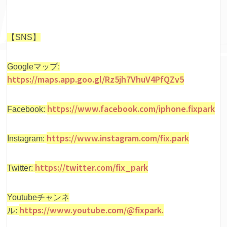
【SNS】
Googleマップ:
https://maps.app.goo.gl/Rz5jh7VhuV4PfQZv5
https://www.facebook.com/iphone.fixpark
Facebook:
https://www.instagram.com/fix.park
Instagram:
https://twitter.com/fix_park
Twitter:
Youtubeチャンネ
https://www.youtube.com/@fixpark.
ル: