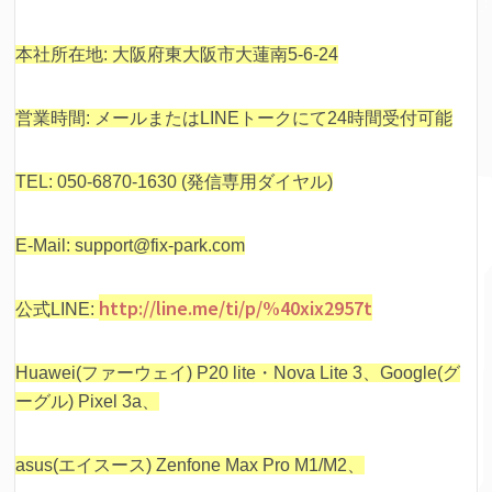
本社所在地: 大阪府東大阪市大蓮南5-6-24
営業時間: メールまたはLINEトークにて24時間受付可能
TEL: 050-6870-1630 (発信専用ダイヤル)
E-Mail: support@fix-park.com
http://line.me/ti/p/%40xix2957t
公式LINE:
Huawei(ファーウェイ) P20 lite・Nova Lite 3、Google(グ
ーグル) Pixel 3a、
asus(エイスース) Zenfone Max Pro M1/M2、