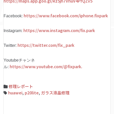
https://maps.app.goo.gl/Rz5jh7VhuV4PfQZv5
https://www.facebook.com/iphone.fixpark
Facebook:
https://www.instagram.com/fix.park
Instagram:
https://twitter.com/fix_park
Twitter:
Youtubeチャンネ
https://www.youtube.com/@fixpark.
ル:
修理レポート
huawei
,
p20lite
,
ガラス液晶修理