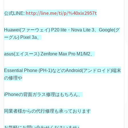
http://line.me/ti/p/%40xix2957t
公式LINE:
Huawei(ファーウェイ) P20 lite・Nova Lite 3、Google(グ
ーグル) Pixel 3a、
asus(エイスース) Zenfone Max Pro M1/M2、
Essential Phone (PH-1)などの
Android(アンドロイド)端末
の修理や
iPhoneの背面ガラス修理はもちろん、
同業者様からの代行修理も承っております
お気軽にお問い合わせくださいませ♪