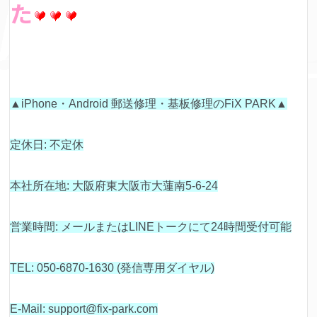
た
▲iPhone・Android 郵送修理・基板修理のFiX PARK▲
定休日: 不定休
本社所在地: 大阪府東大阪市大蓮南5-6-24
営業時間: メールまたはLINEトークにて24時間受付可能
TEL: 050-6870-1630 (発信専用ダイヤル)
E-Mail: support@fix-park.com