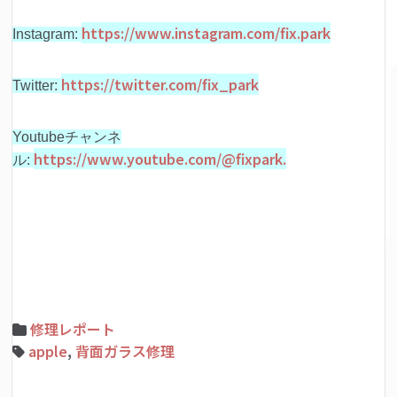
https://www.instagram.com/fix.park
Instagram:
https://twitter.com/fix_park
Twitter:
Youtubeチャンネ
https://www.youtube.com/@fixpark.
ル:
修理レポート
apple
,
背面ガラス修理