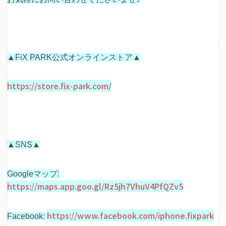
▲FiX PARK公式オンラインストア▲
https://store.fix-park.com/
▲SNS▲
Googleマップ:
https://maps.app.goo.gl/Rz5jh7VhuV4PfQZv5
https://www.facebook.com/iphone.fixpark
Facebook: