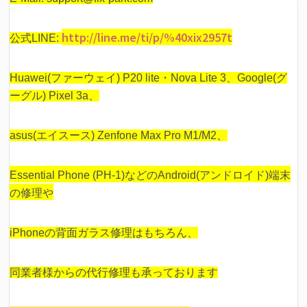
http://line.me/ti/p/%40xix2957t
公式LINE:
Huawei(ファーウェイ) P20 lite・Nova Lite 3、Google(グ
ーグル) Pixel 3a、
asus(エイスース) Zenfone Max Pro M1/M2、
Essential Phone (PH-1)などの
Android(アンドロイド)端末
の修理や
iPhoneの背面ガラス修理はもちろん、
同業者様からの代行修理も承っております