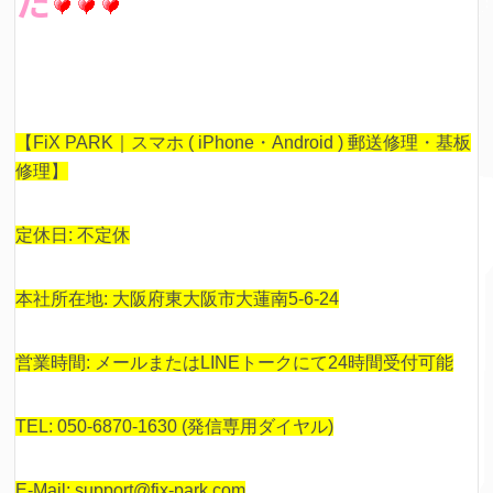
た
【FiX PARK｜スマホ ( iPhone・Android ) 郵送修理・基板
修理】
定休日: 不定休
本社所在地: 大阪府東大阪市大蓮南5-6-24
営業時間: メールまたはLINEトークにて24時間受付可能
TEL: 050-6870-1630 (発信専用ダイヤル)
E-Mail: support@fix-park.com