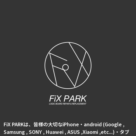
FiX PARKは、皆様の大切なiPhone・android (Google ,
Samsung , SONY , Huawei , ASUS ,Xiaomi ,etc...)・タブ