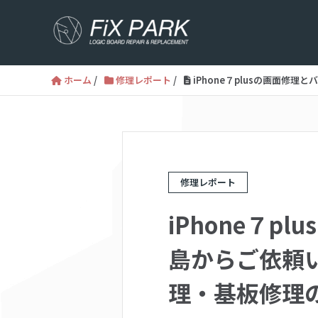
ホーム
/
修理レポート
/
iPhone７plusの画面修理
修理レポート
iPhone７
島からご依頼いた
理・基板修理のF