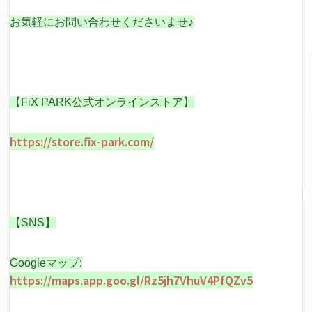
お気軽にお問い合わせくださいませ♪
【FiX PARK公式オンラインストア】
https://store.fix-park.com/
【SNS】
Googleマップ:
https://maps.app.goo.gl/Rz5jh7VhuV4PfQZv5