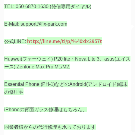
TEL: 050-6870-1630 (発信専用ダイヤル)
E-Mail: support@fix-park.com
http://line.me/ti/p/%40xix2957t
公式LINE:
Huawei(ファーウェイ) P20 lite・Nova Lite 3、asus(エイス
ース) Zenfone Max Pro M1/M2,
Essential Phone (PH-1)などの
Android(アンドロイド)端末
の修理や
iPhoneの背面ガラス修理はもちろん、
同業者様からの代行修理も承っております