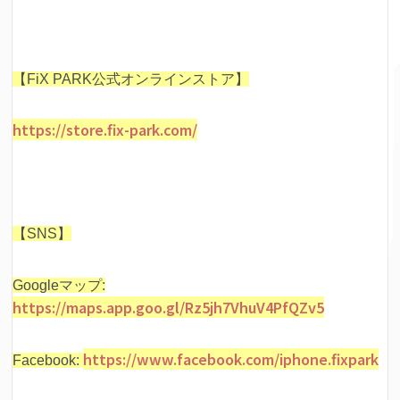
【FiX PARK公式オンラインストア】
https://store.fix-park.com/
【SNS】
Googleマップ:
https://maps.app.goo.gl/Rz5jh7VhuV4PfQZv5
https://www.facebook.com/iphone.fixpark
Facebook: