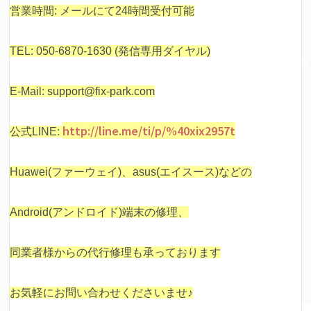
営業時間: メールにて24時間受付可能
TEL: 050-6870-1630 (発信専用ダイヤル)
E-Mail: support@fix-park.com
http://line.me/ti/p/%40xix2957t
公式LINE:
Huawei(ファーウェイ)、asus(エイスース)などの
Android(アンドロイド)端末の修理、
同業者様からの代行修理も承っております
お気軽にお問い合わせくださいませ♪