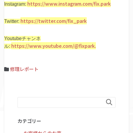
https://www.instagram.com/fix.park
Instagram:
https://twitter.com/fix_park
Twitter:
Youtubeチャンネ
https://www.youtube.com/@fixpark.
ル:
修理レポート

カテゴリー