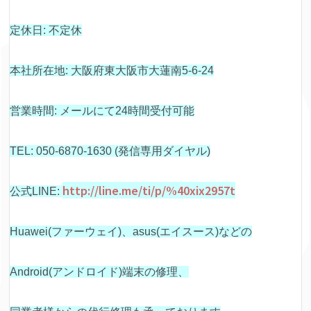
定休日: 不定休
本社所在地: 大阪府東大阪市大蓮南5-6-24
営業時間: メールにて24時間受付可能
TEL: 050-6870-1630 (発信専用ダイヤル)
http://line.me/ti/p/%40xix2957t
公式LINE:
Huawei(ファーウェイ)、asus(エイスース)などの
Android(アンドロイド)端末の修理、