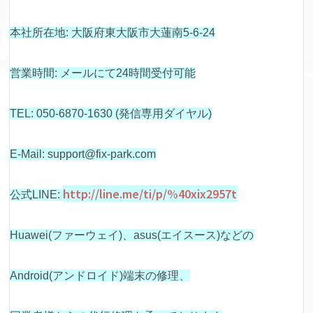
本社所在地: 大阪府東大阪市大蓮南5-6-24
営業時間: メールにて24時間受付可能
TEL: 050-6870-1630 (発信専用ダイヤル)
E-Mail: support@fix-park.com
http://line.me/ti/p/%40xix2957t
公式LINE:
Huawei(ファーウェイ)、asus(エイスース)などの
Android(アンドロイド)端末の修理、