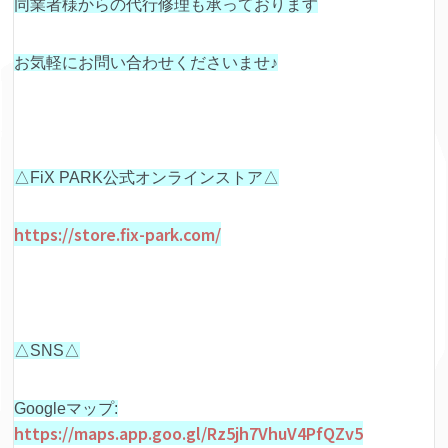
同業者様からの代行修理も承っております
お気軽にお問い合わせくださいませ♪
△FiX PARK公式オンラインストア△
https://store.fix-park.com/
△SNS△
Googleマップ:
https://maps.app.goo.gl/Rz5jh7VhuV4PfQZv5