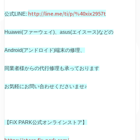
http://line.me/ti/p/%40xix2957t
公式LINE:
Huawei(ファーウェイ)、asus(エイスース)などの
Android(アンドロイド)端末の修理、
同業者様からの代行修理も承っております
お気軽にお問い合わせくださいませ♪
【FiX PARK公式オンラインストア】