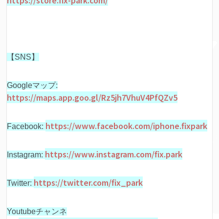
https://store.fix-park.com/
【SNS】
Googleマップ:
https://maps.app.goo.gl/Rz5jh7VhuV4PfQZv5
https://www.facebook.com/iphone.fixpark
Facebook:
https://www.instagram.com/fix.park
Instagram:
https://twitter.com/fix_park
Twitter:
Youtubeチャンネ