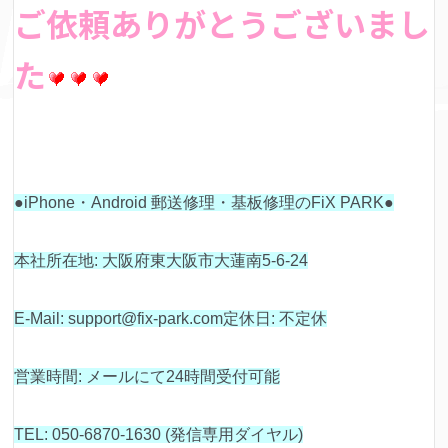
ご依頼ありがとうござい
まし
た
●iPhone・Android 郵送修理・基板修理のFiX PARK●
本社所在地: 大阪府東大阪市大蓮南5-6-24
E-Mail: support@fix-park.com定休日: 不定休
営業時間: メールにて24時間受付可能
TEL: 050-6870-1630 (発信専用ダイヤル)