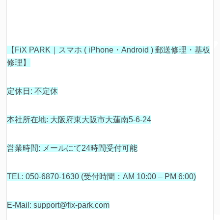
【FiX PARK｜スマホ ( iPhone・Android ) 郵送修理・基板
修理】
定休日: 不定休
本社所在地: 大阪府東大阪市大蓮南5-6-24
営業時間: メールにて24時間受付可能
TEL: 050-6870-1630 (受付時間：AM 10:00 – PM 6:00)
E-Mail: support@fix-park.com