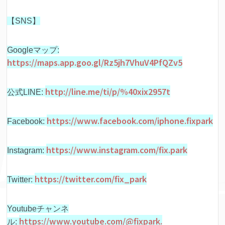
【SNS】
Googleマップ:
https://maps.app.goo.gl/Rz5jh7VhuV4PfQZv5
http://line.me/ti/p/%40xix2957t
公式LINE:
https://www.facebook.com/iphone.fixpark
Facebook:
https://www.instagram.com/fix.park
Instagram:
https://twitter.com/fix_park
Twitter:
Youtubeチャンネ
https://www.youtube.com/@fixpark.
ル: