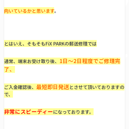
向いているかと思います
。
とはいえ、そもそもFiX PARKの郵送修理では
1日～2日程度でご修理完
通常、端末お受け取り後、
了、
最短即日発送
ご入金確認後、
とさせて頂いておりますの
で、
非常にスピーディー
になっております。