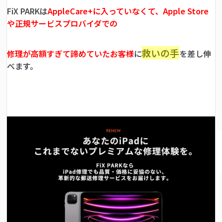
FiX PARKは
AppleCare+に入っていなくて、Apple Store
や正規サービスプロバイダでの
救いの手
修理が高額すぎて諦めていたお客様
に
を差し伸
べます。