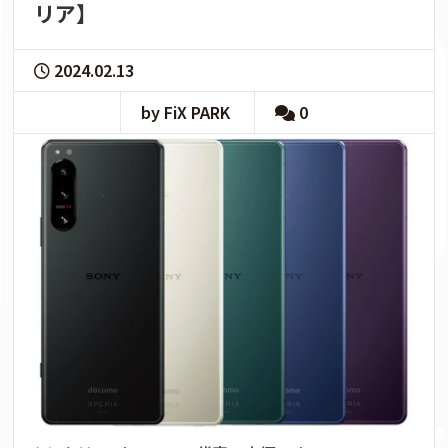
リア】
2024.02.13
by FiX PARK
0