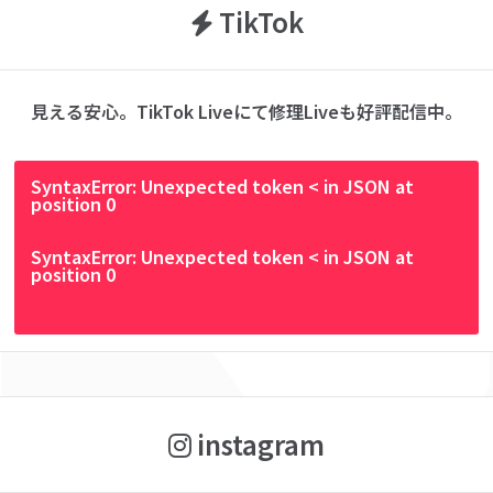
TikTok
見える安心。TikTok Liveにて修理Liveも好評配信中。
SyntaxError: Unexpected token < in JSON at
position 0
SyntaxError: Unexpected token < in JSON at
position 0
instagram