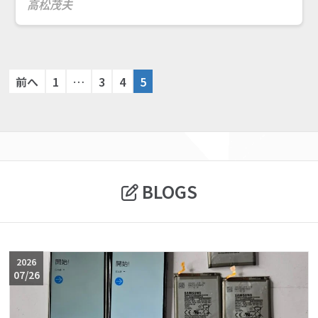
高松茂夫
Page
Page
Page
Page
前へ
1
…
3
4
5
Site
Reviews
navigation
BLOGS
2026
07/26