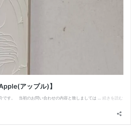
ple(アップル)】
iPh
ご紹介です。 当初のお問い合わせの内容と致しましては …
続きを読む
12
の
背
面
ガ